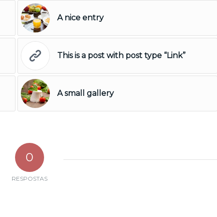
A nice entry
This is a post with post type “Link”
A small gallery
0
RESPOSTAS