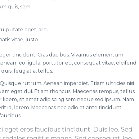
um quis, sem.
 vulputate eget, arcu.
tis vitae, justo.
teger tincidunt. Cras dapibus. Vivamus elementum
enean leo ligula, porttitor eu, consequat vitae, eleifend
uis, feugiat a, tellus.
 Quisque rutrum. Aenean imperdiet. Etiam ultricies nisi
. Nam eget dui. Etiam rhoncus. Maecenas tempus, tellus
bero, sit amet adipiscing sem neque sed ipsum. Nam
rit id, lorem. Maecenas nec odio et ante tincidunt
faucibus.
i eget eros faucibus tincidunt. Duis leo. Sed
c sodales sagittis magna. Sed consequat, leo