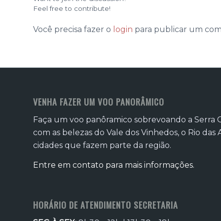
Feel free to contribute!
Você precisa fazer o
login
para publicar um com
VENHA FAZER UM VOO PANORÂMICO
Faça um voo panôramico sobrevoando a Serra 
com as belezas do Vale dos Vinhedos, o Rio das A
cidades que fazem parte da região.
Entre em contato para mais informações.
HORÁRIO DE ATENDIMENTO SECRETARIA