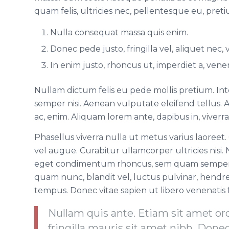
quam felis, ultricies nec, pellentesque eu, preti
Nulla consequat massa quis enim.
Donec pede justo, fringilla vel, aliquet nec,
In enim justo, rhoncus ut, imperdiet a, venena
Nullam dictum felis eu pede mollis pretium. In
semper nisi. Aenean vulputate eleifend tellus. A
ac, enim. Aliquam lorem ante, dapibus in, viverra q
Phasellus viverra nulla ut metus varius laoreet.
vel augue. Curabitur ullamcorper ultricies nisi
eget condimentum rhoncus, sem quam semper li
quam nunc, blandit vel, luctus pulvinar, hendre
tempus. Donec vitae sapien ut libero venenatis 
Nullam quis ante. Etiam sit amet orc
fringilla mauris sit amet nibh. Done