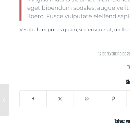
eget bibendum sodales, augue velit
libero. Fusce vulputate eleifend sapi
Vestibulum purus quam, scelerisque ut, mollis
12 DE FEVEREIRO DE 2
/
T
Sh
Entry with Post
Format “Video”
Talvez v