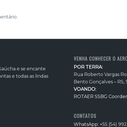
entário.
VENHA CONHECER O AER
POR TERRA:
Gaúcha e se encante
Rua Roberto Vargas Ros
ntas e todas as lindas
Bento Gonçalves – RS, 
VOANDO:
ROTAER SSBG Coordena
CONTATOS
WhatsApp
: +55 (54) 99