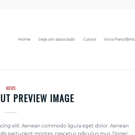
Home
Seja um associado
Cursos
Voos Panorâmi
NEWS
UT PREVIEW IMAGE
scing elit. Aenean commodo ligula eget dolor. Aenean
dis parturient montes, nascetur ridiculus mus. Donec