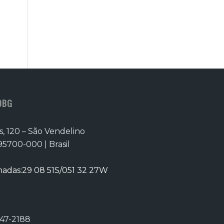
OBG
, 120 – São Vendelino
95700-000 | Brasil
das:29 08 51S/051 32 27W
247-2188